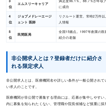
3
満足度96.1％。88.7％が年収
エムスリーキャリア
位
に成功
4
ジョブメドレーエージ
リクルート運営。常時2万件以
位
ェント 医師
人情報
5
全国15拠点。1997年創業の
民間医局
位
紹介の老舗
非公開求人とは？登録者だけに紹介さ
れる限定求人
非公開求人とは、医療機関名や詳しい条件が一般公開されて
い求人のことです。
医療機関が非公開で募集する理由には、応募が集中しやすい
内に募集を知られたくない、管理職や院長候補など慎重に採